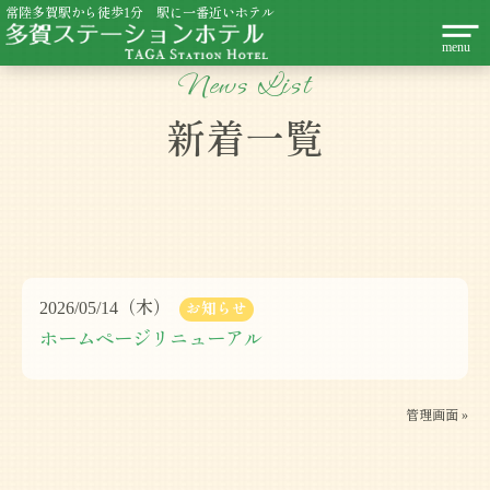
常陸多賀駅から徒歩1分
駅に一番近いホテル
News List
新着一覧
Home
ホーム
Rooms
お部屋
2026/05/14（木）
お知らせ
Facilities
ホームページリニューアル
館内施設
Dishes
管理画面 »
お料理
Charge